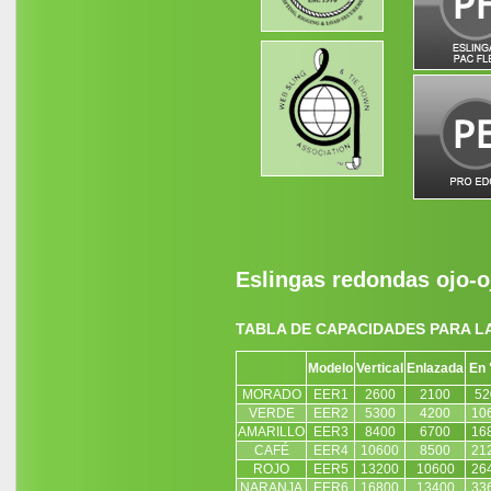
Eslingas redondas ojo-o
TABLA DE CAPACIDADES PARA L
Modelo
Vertical
Enlazada
En 
MORADO
EER1
2600
2100
52
VERDE
EER2
5300
4200
10
AMARILLO
EER3
8400
6700
16
CAFÉ
EER4
10600
8500
21
ROJO
EER5
13200
10600
26
NARANJA
EER6
16800
13400
33