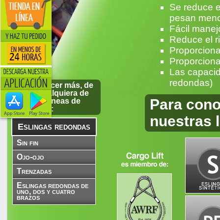
Se reduce e
pesan menos
Fácil manej
Reduce el r
Proporciona
Proporciona
Las capacid
redondas)
Para conocer más, de
clic en cualquiera de
Para cono
nuestras líneas de
productos:
nuestras 
Eslingas redondas
Sin fin
Ojo-ojo
Trenzadas
Eslingas redondas de
uno, dos y cuatro
brazos