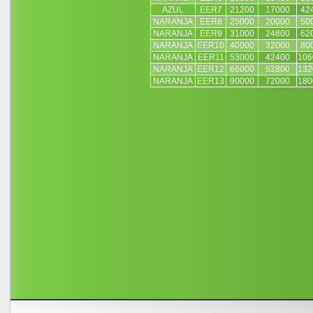
AZUL
EER7
21200
17000
42
NARANJA
EER8
25000
20000
50
NARANJA
EER9
31000
24800
62
NARANJA
EER10
40000
32000
80
NARANJA
EER11
53000
42400
106
NARANJA
EER12
66000
52800
132
NARANJA
EER13
90000
72000
180