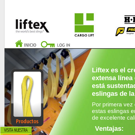
Liftex
es el cr
extensa línea
está sustenta
eslingas de l
Por primera vez 
estas eslingas 
de excelente ca
Ventajas: